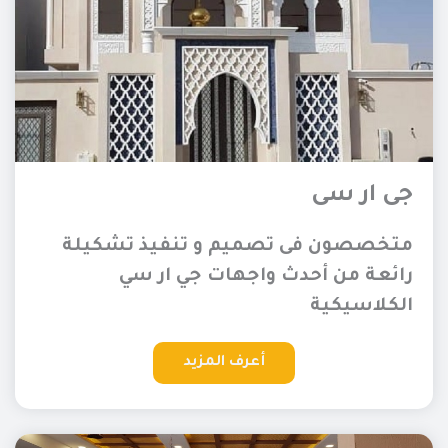
جى ار سى
متخصصون فى تصميم و تنفيذ تشكيلة
رائعة من أحدث واجهات جي ار سي
الكلاسيكية
أعرف المزيد