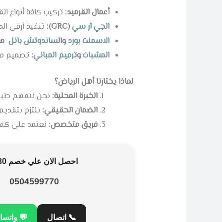
 بأعلى معايير العزل.
أعمال القرميد:
لعوامل الجوية.
(GRC):
الجي آر سي
ضل
ساندوتش بانل
وال
الاسمنت بورد
يد رونقها.
:
ترميم المباني
و
المشبات
لماذا يختارنا أهل الرياض؟
ائها المعمارية.
الخبرة المحلية:
تركيب والعزل.
الضمان الحقيقي:
ى أعلى مستوى.
فريق متخصص:
احصل الان علي خصم 30%
0504599770
 واتساب
📞 اتصال