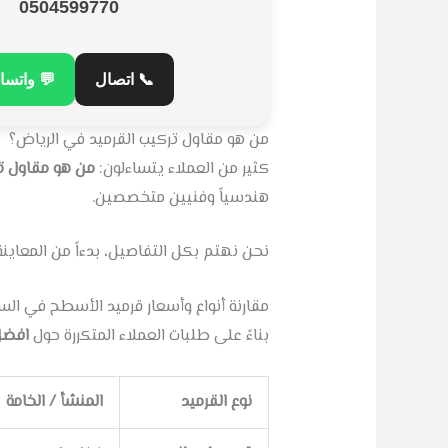
0504599770
 واتساب
📞 اتصال
من هو مقاول تركيب القرميد في الرياض؟
ميد في الرياض؟
كثير من العملاء يتساءلون:
هندسياً وفنيين متخصصين.
وتثبيت طبقات العزل قبل وضع حبات القرميد.
أنواع وأسعار قرميد الأسطح في السعودية 2026
قرميد
بناءً على طلبات العملاء المتكررة حول
المنشأ / الخامة
نوع القرميد