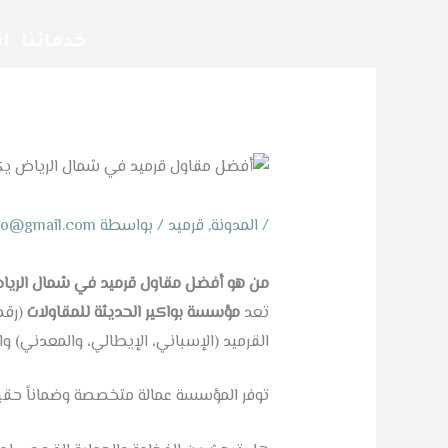
خطي
لى
خدماتنا
ا
لمحتوى
/
المدونة
,
قرميد
/ بواسطة
eo@gmail.com
من هو أفضل مقاول قرميد في شمال الريا
تعد
مؤسسة بواكير الحديثة للمقاولات
(رقم
القرميد (الإسباني، الإيطالي، والمعدني) وال
توفر المؤسسة عمالة متخصصة وضماناً حقيقياً يصل إلى 10 سنوات على أعمال التركيب والعزل في كافة أحياء ال