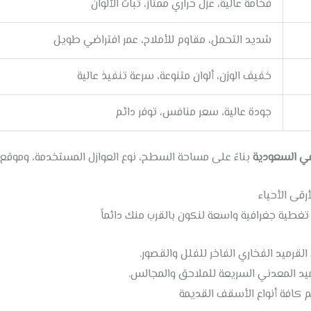
فخامة عالية، عزل حراري ممتاز، ثبات الألوان
شديد التحمل، مقاوم للأملاح، عمر افتراضي طويل
خفيف الوزن، ألوان متنوعة، سرعة تنفيذ عالية
جودة عالية، سعر منافس، توفر دائم
في السعودية
بناءً على مساحة السطح، نوع العوازل المستخدمة، وموقع 
قى الأحياء
 تغطية جغرافية واسعة لنكون بالقرب منك دائماً
رميد الفخاري الفاخر للفلل والقصور.
يد المعدني السريعة للملاحق والمجالس.
 كافة أنواع الأسقف القديمة