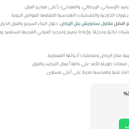
تركيب كافة أنواع القرميد (الإسباني، الإيطالي، والمعدني)
تنفيذ أرقى الديكورات الخارجية والتشكيلات الهندسية المقاومة ل
 الحراري الفائق للملاحق والغرف.
:
مقاول سندويش بنل الرياض
مع اف
 مشبات تراثية وحديثة، وإعادة ترميم وتجديد المباني القديمة لتستع
نحن نتفهم طبيعة مناخ الرياض ومتطلبات أحي
نلتزم بتقديم ضمانات طويلة الأمد على كافة أعمال ال
نعتمد على كفاءات فنية وهندسية مدربة عل
