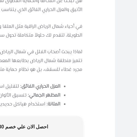
هل تبحث عن الفخامة والحماية القصوى لمنز
الأنيق والعزل الحراري الفائق الذي يتناسب 
في أحياء شمال الرياض الراقية مثل الملقا 
الطويلة، لتقدم لك حلولاً متكاملة تحول س
لماذا يبحث أصحاب الفلل في شمال الريا
تتميز منطقة شمال الرياض بطابعها المعمار
مجرد غطاء للسقف، بل هو نظام حماية متك
العزل الحراري الفائق:
لتقليل است
المظهر الجمالي:
تنسيق الألوان
المتانة:
استخدام هياكل حديدية ق
احصل الان علي خصم 30%