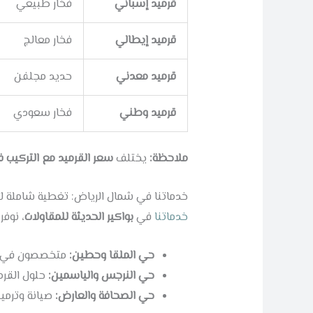
قرميد إسباني
فخار طبيعي
قرميد إيطالي
فخار معالج
قرميد معدني
حديد مجلفن
قرميد وطني
فخار سعودي
ملاحظة:
يختلف
سعر القرميد مع التركيب 
خدماتنا في شمال الرياض: تغطية شاملة لأر
خدماتنا
في
بواكير الحديثة للمقاولات
، نوفر
حي الملقا وحطين:
متخصصون في الق
حي النرجس والياسمين:
حلول القرم
حي الصحافة والعارض:
صيانة وترميم