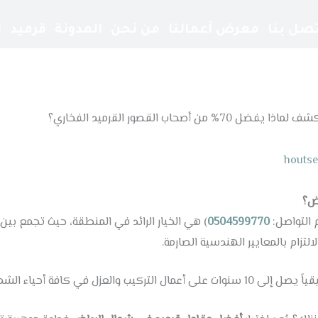
تصل بنا
معرض أعمالنا
من نحن
المدونة
قرميد
ا
جي ار سي
ساندوتش بانل
مشبات
ترميم مباني
houts
ض؟
 التواصل:
0504599770
) هي الخيار الرائد في المنطقة، حيث تجمع بين 
التزام بالمعايير الهندسية الصارمة.
شمال مثل الملقا، حطين، والياسمين.