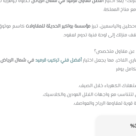
لك؟ يُعد اختيار
أفضل مقاول قرميد في شمال الرياض
خطوة جوهرية تض
مع مناخ المملكة.
وحطين والياسمين، تبرز
مؤسسة بواكير الحديثة للمقاولات
كاسم موثوق ي
قف منزلك إلى لوحة فنية تدوم لعقود.
ض عن مقاول متخصص؟
ي الفاخر، مما يجعل اختيار
أفضل فني تركيب قرميد
في شمال الرياض
أ
امل يوفر
هلاك الكهرباء خلال الصيف.
 لتتناسب مع واجهات الفلل المودرن والكلاسيك.
وية لمقاومة الرياح والعواصف.