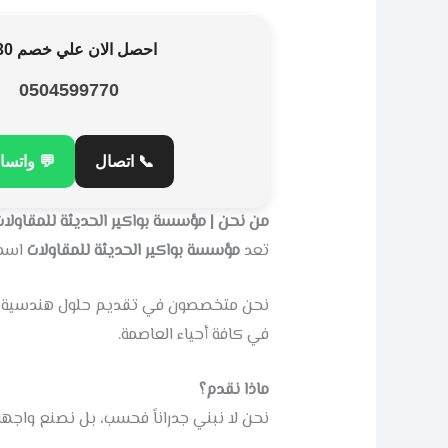
احصل الان علي خصم 30%
0504599770
 واتساب
📞 اتصال
من نحن | مؤسسة بواكير الحديثة للمقاولات
 داخل
مؤسسة بواكير الحديثة للمقاولات
تعد
ودة التنفيذ ودقة المواعيد لخدمة عملائنا
في كافة أحياء العاصمة.
ماذا نقدم؟
 والجمال لمنزلك من خلال خدماتنا المتنوعة