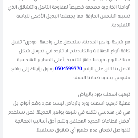
ألواحنا الخارجية مصممة خصيصاً لمقاومة التآكل والتشقق الذي
تسببه الشمس الحارقة، مما يجعلها البديل الأذكى للياسة
التقليدية.
مع شركة بواكير الحديثة، ستحصل على واجهة “مودرن” تقبل
كافة أنواع الدهانات والكلادينج. لا تتردد في تحويل شكل
مبناك اليوم، فريقنا جاهز للتنفيذ بأعلى المعايير الهندسية.
اتصل بنا الآن على الرقم
0504599770
وحول رؤيتك إلى واقع
ملموس يحميه ضماننا الممتد.
تركيب اسمنت بورد بالرياض
عملية تركيب اسمنت بورد بالرياض ليست مجرد وضع ألواح، بل
هي فن هندسي نتقنه في شركة بواكير الحديثة. نحن نستخدم
أفضل قطاعات الحديد المجلفن ونتبع أدق أساليب المعالجة
للفواصل لضمان عدم ظهور أي شقوق مستقبلاً.