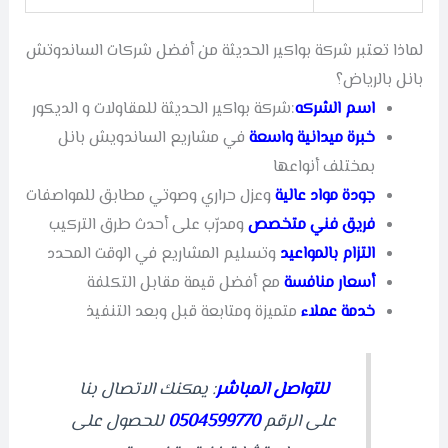
لماذا تعتبر شركة بواكير الحديثة من أفضل شركات الساندوتش
بانل بالرياض؟
اسم الشركه
:شركة بواكير الحديثة للمقاولات و الديكور
خبرة ميدانية واسعة
في مشاريع الساندويش بانل
بمختلف أنواعها
جودة مواد عالية
وعزل حراري وصوتي مطابق للمواصفات
ف
ريق
فني متخصص
ومدرّب على أحدث طرق التركيب
التزام بالمواعيد
وتسليم المشاريع في الوقت المحدد
أس
عار
منافسة
مع أفضل قيمة مقابل التكلفة
خدمة عملاء
متميزة ومتابعة قبل وبعد التنفيذ
للتواصل المباشر
: يمكنك الاتصال بنا
على الرقم
0504599770
للحصول على