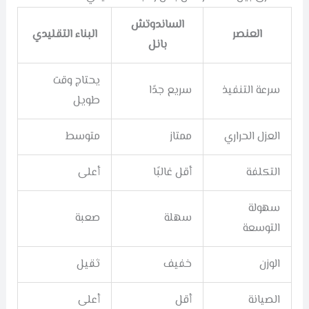
الساندوتش
العنصر
البناء التقليدي
بانل
يحتاج وقت
سرعة التنفيذ
سريع جدًا
طويل
العزل الحراري
ممتاز
متوسط
التكلفة
أقل غالبًا
أعلى
سهولة
سهلة
صعبة
التوسعة
الوزن
خفيف
ثقيل
الصيانة
أقل
أعلى