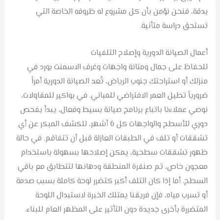
بدقة، فنحن نؤمن بأن كل مشروع له ظروفه الخاصة التي
تستحق دراسة متأنية.
أعمال الصيانة الدورية وإصلاح التلفيات
للحفاظ على جمال ومتانة واجهات وغرف الاسمنت بورد في
منزلك أو استراحتك جنوب الرياض، تُعد الصيانة الدورية أمراً
ضرورياً تطيل العمر الافتراضي للمباني. في بواكير للمقاولات،
نوصي عملاءنا باتباع برنامج صيانة بسيط وفعال، يبدأ بفحص
دوري للأسطح والواجهات كل 6 أشهر، للكشف المبكر عن أي
تشققات أو تلف في الطبقات العازلة قبل أن تتفاقم. في حالة
ظهور تشققات سطحية، يمكن إصلاحها بسهولة باستخدام
معجون خاص، ثم صنفرة المنطقة ودهانها لتتطابق مع باقي
السطح. أما إذا كان التلف أكبر كتضرر لوحة كاملة بسبب صدمة
أو تسرب مياه، فإن فريقنا يمتلك الخبرة لاستبدال اللوحة
المتضررة بأخرى جديدة دون التأثير على المظهر العام للبناء.