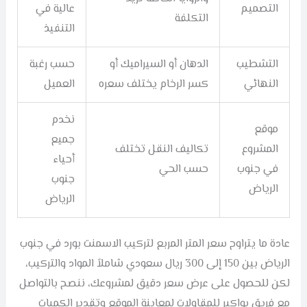
التصميم
عالية في
التكلفة
التنفيذ
التشطيب
الدهان أو السيراميك أو
حسب رغبة
النهائي
كسر الرخام يختلف سعره
العميل
نخدم
موقع
جميع
المشروع
تكاليف النقل تختلف
أحياء
في جنوب
حسب الحي
جنوب
الرياض
الرياض
عادة ما يتراوح سعر المتر المربع لتركيب الاسمنت بورد في جنوب
الرياض بين 150 إلى 300 ريال سعودي شاملاً المواد والتركيب،
لكن للحصول على عرض سعر دقيق لمشروعك، ننصح بالتواصل
مع فريق بواكير للمقاولات لمعاينة الموقع وتقدير الكميات