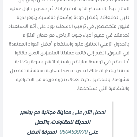
استشارة مجانية ومعاينة دقيقة لمشروعك. نحن نؤمن بأن
النجاح يبدأ بالاستماع الجيد لاحتياجاتك ثم تقديم حلول عملية
تلبي تطلعاتك بأفضل جودة وبأسعار تنافسية. يتوفر لدينا
فنيون متخصصون في تركيب الاسمنت بورد على أتم الاستعداد
لخدمتك في جميع أحياء جنوب الرياض، مع ضمان الالتزام
بالجدول الزمني المتفق عليه واستخدام أفضل المواد المعتمدة
في السوق. انضم إلى قائمة عملائنا المتميزين الذين حققوا
أحلامهم في توسعة منازلهم واستراحاتهم بسرعة وكفاءة.
فريقنا ينتظر اتصالك لتحديد موعد المعاينة ومناقشة تفاصيل
مشروعك بالتفصيل، حيث نعدك بتجربة فريدة من الاحترافية
والشفافية التي تستحقها.
احصل الآن على معاينة مجانية مع بواكير
الحديثة للمقاولات، واتصل
على
0504599770
لمعرفة أفضل