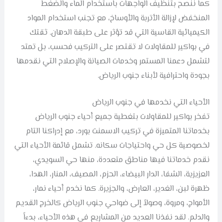
كما ننصح بتنظيف الواجهات باستخدام الماء والضغط
المنخفض لإزالة الأتربة والأوساخ، مع تجنب استخدام المواد
الكيميائية القاسية التي قد تؤثر على طبقة الدهان. ثقتك
في بواكير للمقاولات لا تقتصر على التركيب فحسب، بل تمتد
لتشمل دعمنا المستمر وخدمات الصيانة والإصلاح التي نقدمها
بجودة واحترافية لأبناء جنوب الرياض.
الأحياء التي نخدمها في جنوب الرياض
تفخر بواكير للمقاولات بتغطية جميع أحياء جنوب الرياض
بخدماتنا المتميزة في تركيب الاسمنت بورد، مع إدراكنا التام
لخصوصية كل حي واحتياجات سكانه. تشمل قائمة الأحياء التي
نقدم خدماتنا فيها مناطق متعددة، منها حي السويدي،
العزيزية، الشفا، الدار البيضاء، الحزم، المصيف، المنار، الهدا،
ظهرة لبن، الغدير، العارض، والجزيرة. كما نخدم أحياء نمار،
الأمواج، ومروة، وصولاً إلى ضواحي جنوب الرياض كالخرج القديم
والدلم. لقد نفذنا العديد من المشاريع في هذه الأحياء، بدءاً