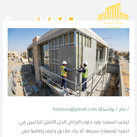
خطي
لى
I
T
T
Y
n
i
w
o
لمحتوى
s
k
i
u
t
t
t
t
a
o
t
u
g
k
e
b
r
r
e
a
m
/
عام
/ بواسطة
houtseo@gmail.com
تركيب اسمنت بورد جنوب الرياض الحل الأمثل للراغبين في
تنفيذ توسعات سريعة، أو بناء ملاحق وغرف إضافية دون