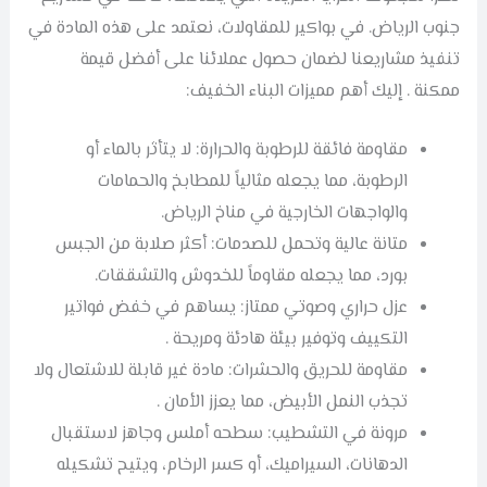
جنوب الرياض. في بواكير للمقاولات، نعتمد على هذه المادة في
تنفيذ مشاريعنا لضمان حصول عملائنا على أفضل قيمة
ممكنة . إليك أهم مميزات البناء الخفيف:
مقاومة فائقة للرطوبة والحرارة: لا يتأثر بالماء أو
الرطوبة، مما يجعله مثالياً للمطابخ والحمامات
والواجهات الخارجية في مناخ الرياض.
متانة عالية وتحمل للصدمات: أكثر صلابة من الجبس
بورد، مما يجعله مقاوماً للخدوش والتشققات.
عزل حراري وصوتي ممتاز: يساهم في خفض فواتير
التكييف وتوفير بيئة هادئة ومريحة .
مقاومة للحريق والحشرات: مادة غير قابلة للاشتعال ولا
تجذب النمل الأبيض، مما يعزز الأمان .
مرونة في التشطيب: سطحه أملس وجاهز لاستقبال
الدهانات، السيراميك، أو كسر الرخام، ويتيح تشكيله