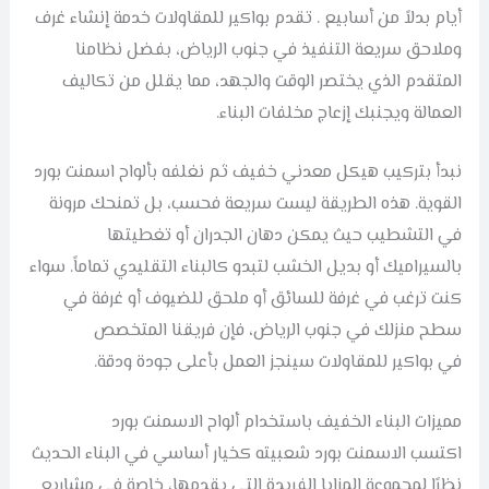
أيام بدلاً من أسابيع . تقدم بواكير للمقاولات خدمة إنشاء غرف
وملاحق سريعة التنفيذ في جنوب الرياض، بفضل نظامنا
المتقدم الذي يختصر الوقت والجهد، مما يقلل من تكاليف
العمالة ويجنبك إزعاج مخلفات البناء.
نبدأ بتركيب هيكل معدني خفيف ثم نغلفه بألواح اسمنت بورد
القوية. هذه الطريقة ليست سريعة فحسب، بل تمنحك مرونة
في التشطيب حيث يمكن دهان الجدران أو تغطيتها
بالسيراميك أو بديل الخشب لتبدو كالبناء التقليدي تماماً. سواء
كنت ترغب في غرفة للسائق أو ملحق للضيوف أو غرفة في
سطح منزلك في جنوب الرياض، فإن فريقنا المتخصص
في بواكير للمقاولات سينجز العمل بأعلى جودة ودقة.
مميزات البناء الخفيف باستخدام ألواح الاسمنت بورد
اكتسب الاسمنت بورد شعبيته كخيار أساسي في البناء الحديث
نظرًا لمجموعة المزايا الفريدة التي يقدمها، خاصة في مشاريع