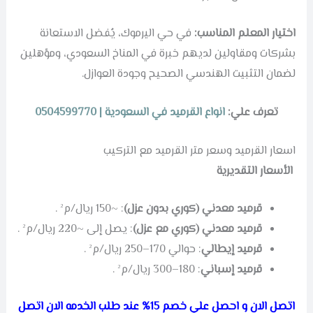
اختيار المعلم المناسب:
في حي اليرموك، يُفضل الاستعانة
بشركات ومقاولين لديهم خبرة في المناخ السعودي، ومؤهلين
لضمان التثبيت الهندسي الصحيح وجودة العوازل.
تعرف علي:
انواع القرميد في السعودية | 0504599770
اسعار القرميد وسعر متر القرميد مع التركيب
الأسعار التقديرية
قرميد معدني (كوري بدون عزل)
: ~150 ريال/م² .
قرميد معدني (كوري مع عزل)
: يصل إلى ~220 ريال/م² .
قرميد إيطالي
: حوالي 170–250 ريال/م² .
قرميد إسباني
: 180–300 ريال/م² .
اتصل الان و احصل علي خصم 15% عند طلب الخدمه الان اتصل