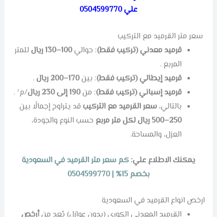
علي 0504599770
سعر متر القرميد مع التركيب
قرميد معدني (تركيب فقط)
: حوالي
100–130 ريال
للمتر
المربع .
قرميد إيطالي (تركيب فقط)
: بين
170–200 ريال
.
قرميد إسباني (تركيب فقط)
: من
190 إلى 230 ريال
/م² .
بالتالي،
سعر القرميد مع التركيب
قد يتراوح إجمالًا بين
250–500 ريال لكل متر مربع
حسب النوع والجودة،
العزل، والمساحة.
يمكنك الاطلاع علي:
كم سعر متر القرميد في السعودية
بخصم 15% | 0504599770
ارخص انواع القرميد في السعودية
القرميد المعدني الكوري (بدون عوازل) يُعد من
أرخص