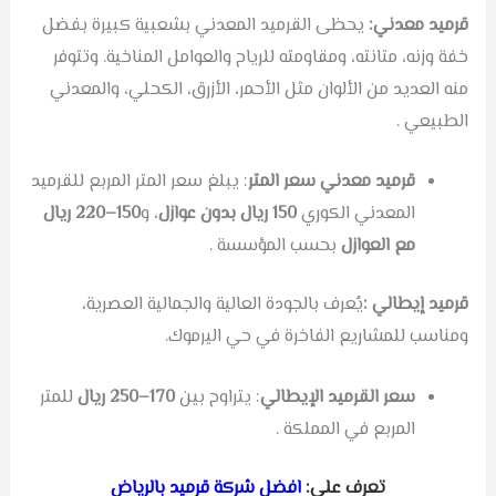
قرميد معدني:
يحظى القرميد المعدني بشعبية كبيرة بفضل
خفة وزنه، متانته، ومقاومته للرياح والعوامل المناخية. وتتوفر
منه العديد من الألوان مثل الأحمر، الأزرق، الكحلي، والمعدني
الطبيعي .
قرميد معدني سعر المتر
: يبلغ سعر المتر المربع للقرميد
المعدني الكوري
150 ريال بدون عوازل
، و
150–220 ريال
مع العوازل
بحسب المؤسسة .
قرميد إيطالي :
يُعرف بالجودة العالية والجمالية العصرية،
ومناسب للمشاريع الفاخرة في حي اليرموك.
سعر القرميد الإيطالي
: يتراوح بين
170–250 ريال
للمتر
المربع في المملكة .
تعرف علي:
افضل
شركة قرميد بالرياض