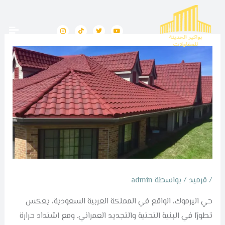
خطي
لى
I
T
T
Y
n
i
w
o
لمحتوى
s
k
i
u
t
t
t
t
a
o
t
u
g
k
e
b
r
r
e
a
m
/
قرميد
/ بواسطة
admin
حي اليرموك، الواقع في المملكة العربية السعودية، يعكس
تطورًا في البنية التحتية والتجديد العمراني. ومع اشتداد حرارة