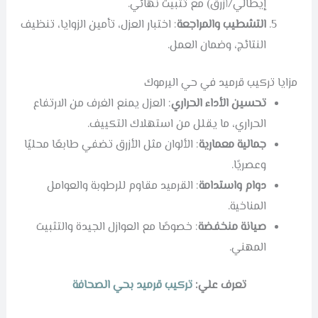
إيطالي/أزرق) مع تثبيت نهائي.
التشطيب والمراجعة
: اختبار العزل، تأمين الزوايا، تنظيف
النتائج، وضمان العمل.
مزايا تركيب قرميد في حي اليرموك
تحسين الأداء الحراري
: العزل يمنع الغرف من الارتفاع
الحراري، ما يقلل من استهلاك التكييف.
جمالية معمارية
: الألوان مثل الأزرق تضفي طابعًا محليًا
وعصريًا.
دوام واستدامة
: القرميد مقاوم للرطوبة والعوامل
المناخية.
صيانة منخفضة
: خصوصًا مع العوازل الجيدة والتثبيت
المهني.
تعرف علي:
تركيب قرميد بحي الصحافة