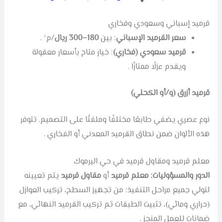
قرميد إسباني وسعودي وفخاري
سعر القرميد الإسباني
: بين
180–300 ريال
/م² .
قرميد سعودي (فخاري)
: خيار متاح بأسعار معقولة
ويقدم عزلًا ممتازًا .
قرميد أزرق (و/أو الكحلي)
نوع عصري يضفي طابعًا مختلفًا وملفتًا على التصميم. تتوفر
هذه الألوان ضمن نطاق القرميد المعدني أو الفخاري .
معلم قرميد ومقاول قرميد في حي اليرموك
الدور والمسؤوليات:
معلم قرميد
أو
مقاول قرميد
يتم تعيينه
لتولي جميع مراحل التنفيذ: من تجهيز السطح، تركيب العوازل
(حراري ومائي)، تثبيت الطبقات ثم تركيب القرميد النهائي، مع
ضمانات للعمل المنجز .