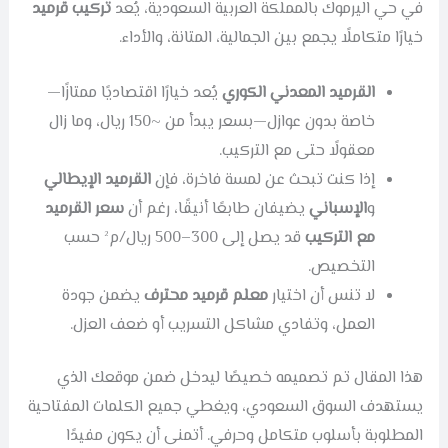
في حي اليرموك بالمملكة العربية السعودية، يُعد
تركيب قرميد
خيارًا متكاملًا يجمع بين الجمالية، المتانة، والأداء.
القرميد المعدني الكوري
يُعد خيارًا اقتصاديًا ممتازًا—
خاصة بدون عوازل—بسعر يبدأ من ~150 ريال، وما زال
معقولًا حتى مع التركيب.
إذا كنت تبحث عن لمسة فاخرة، فإن
القرميد الإيطالي
و
الإسباني
يضيفان طابعًا أنيقًا، رغم أن
سعر القرميد
مع التركيب
قد يصل إلى 300–500 ريال/م² حسب
التخصيص.
لا تنس أن اختيار
معلم قرميد محترف
يضمن جودة
العمل، وتفادي مشاكل التسريب أو ضعف العزل.
هذا المقال تم تصميمه خصيصًا ليدخل ضمن موقعك الذي
يستهدف السوق السعودي، ويغطي جميع الكلمات المفتاحية
المطلوبة بأسلوب متكامل وحرفي. أتمنى أن يكون مفيدًا