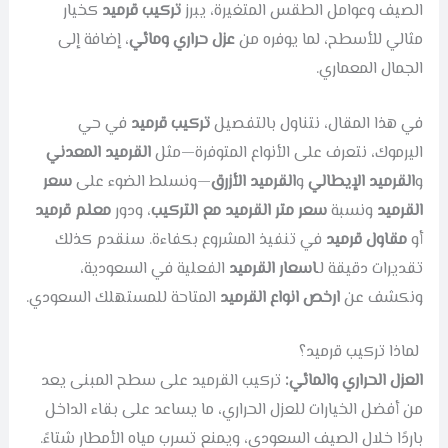
الصيف وعوامل الطقس المتغيرة، يبرز
تركيب قرميد
كخيار
مثالي للأسطح، لما يوفره من
عزل حراري ومائي
، إضافة إلى
الجمال المعماري.
في هذا المقال، نتناول بالتفصيل
تركيب قرميد
في حي
اليرموك، نتعرف على الأنواع المتوفرة—مثل
القرميد المعدني
و
القرميد الإيطالي
و
القرميد الأزرق
—ونسلط الضوء على
سعر
القرميد
ونسبة
سعر متر القرميد مع التركيب
، ودور
معلم قرميد
أو
مقاول قرميد
في تنفيذ المشروع بكفاءة. سنقدم كذلك
تقديرات دقيقة لـ
اسعار القرميد
الفعلية في السعودية،
ونكشف عن
ارخص انواع القرميد
المتاحة للمستهلك السعودي.
لماذا تركيب قرميد؟
العزل الحراري والمائي:
تركيب القرميد على سطح المبنى يعد
من أفضل الخيارات للعزل الحراري، ما يساعد على بقاء الداخل
باردًا خلال الصيف السعودي، ويمنع تسرب مياه الأمطار شتاءً.