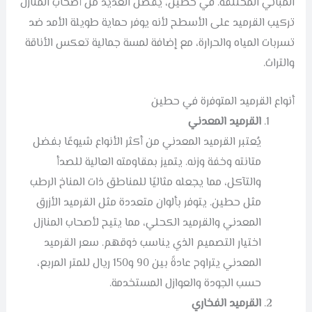
المباني المختلفة. في حطين، يُفضل العديد من أصحاب المنازل
تركيب القرميد على الأسطح لأنه يوفر حماية طويلة الأمد ضد
تسربات المياه والحرارة، مع إضافة لمسة جمالية تعكس الأناقة
والتراث.
أنواع القرميد المتوفرة في حطين
القرميد المعدني
يُعتبر القرميد المعدني من أكثر الأنواع شيوعًا بفضل
متانته وخفة وزنه. يتميز بمقاومته العالية للصدأ
والتآكل، مما يجعله مثاليًا للمناطق ذات المناخ الرطب
مثل حطين. يتوفر بألوان متعددة مثل القرميد الأزرق
المعدني والقرميد الكحلي، مما يتيح لأصحاب المنازل
اختيار التصميم الذي يناسب ذوقهم. سعر القرميد
المعدني يتراوح عادةً بين 90 و150 ريال للمتر المربع،
حسب الجودة والعوازل المستخدمة.
القرميد الفخاري