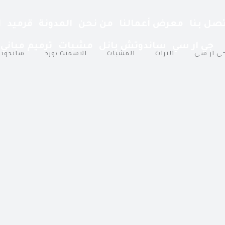
تصل بنا
معرض أعمالنا
من نحن
المدونة
قرميد
ا
جي ار سي
ساندوتش بانل
مشبات
ترميم مباني
ى ار سى
التراث
المشبات
الاسمنت بورد
ساندوي