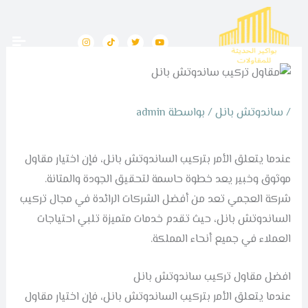
خطي
لى
I
T
T
Y
n
i
w
o
لمحتوى
s
k
i
u
t
t
t
t
a
o
t
u
g
k
e
b
r
r
e
a
m
/
ساندوتش بانل
/ بواسطة
admin
عندما يتعلق الأمر بتركيب الساندوتش بانل، فإن اختيار مقاول
موثوق وخبير يعد خطوة حاسمة لتحقيق الجودة والمتانة.
شركة العجمي تعد من أفضل الشركات الرائدة في مجال تركيب
الساندوتش بانل، حيث تقدم خدمات متميزة تلبي احتياجات
العملاء في جميع أنحاء المملكة.
افضل مقاول تركيب ساندوتش بانل
عندما يتعلق الأمر بتركيب الساندوتش بانل، فإن اختيار مقاول