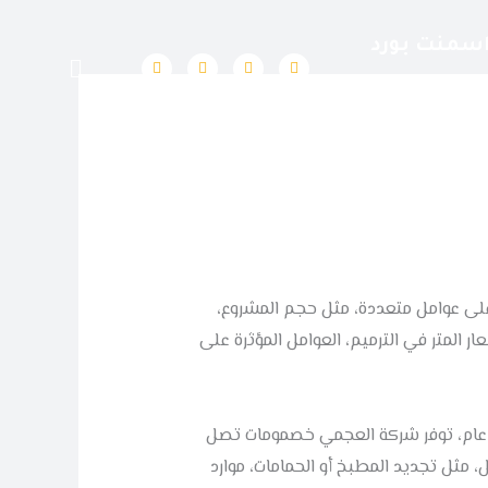
سمنت بورد
I
T
T
Y
n
i
w
o
s
k
i
u
t
t
t
t
a
o
t
u
g
k
e
b
r
r
e
a
m
 على عوامل متعددة، مثل حجم المشروع،
 المتر في الترميم، العوامل المؤثرة على
كل عام، توفر شركة العجمي خصمومات تصل
مل، مثل تجديد المطبخ أو الحمامات، موارد