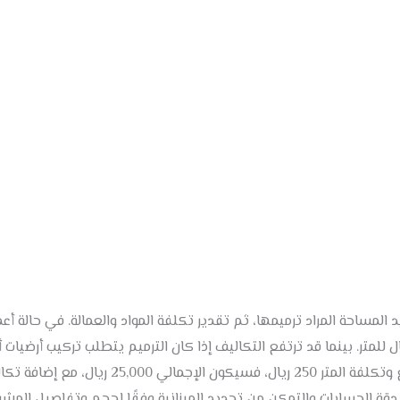
 المساحة المراد ترميمها، ثم تقدير تكلفة المواد والعمالة. في حالة أع
ران، تتراوح الأسعار بين 150 إلى 300 ريال للمتر. بينما قد ترتفع التكاليف إذا كان الترميم يتطل
المثال، إذا كانت مساحة العمل 100 متر مربع وتكلف
الحسابات والتمكن من تحديد الميزانية وفقًا لحجم وتفاصيل المشرو