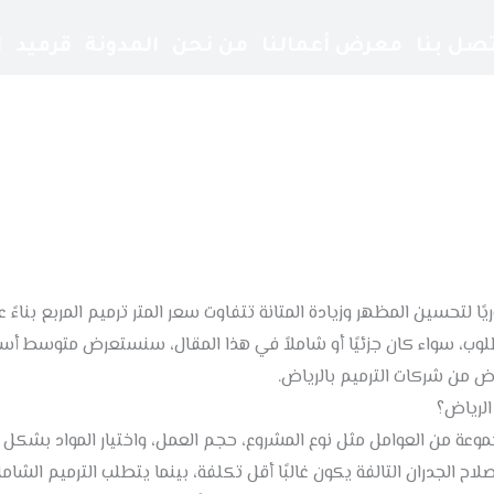
تصل بنا
معرض أعمالنا
من نحن
المدونة
قرميد
ا
جي ار سي
ساندوتش بانل
مشبات
ترميم مباني
ريًا لتحسين المظهر وزيادة المتانة تتفاوت
سعر المتر ترميم
المربع بناءً
لوب، سواء كان جزئيًا أو شاملاً في هذا المقال، سنستعرض متوسط أسعار
 من شركات الترميم بالرياض.
الرياض؟
مجموعة من العوامل مثل نوع المشروع، حجم العمل، واختيار المواد بش
إصلاح الجدران التالفة يكون غالبًا أقل تكلفة، بينما يتطلب الترميم الشا