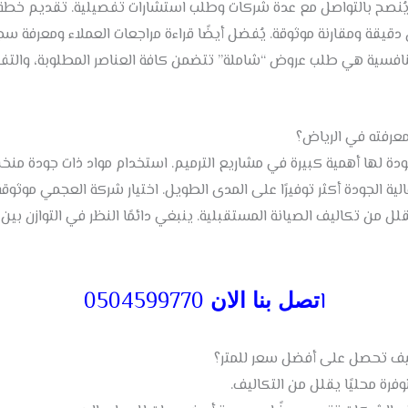
ُنصح بالتواصل مع عدة شركات وطلب استشارات تفصيلية. تقديم خطة وا
قة ومقارنة موثوقة. يُفضل أيضًا قراءة مراجعات العملاء ومعرفة س
نافسية هي طلب عروض “شاملة” تتضمن كافة العناصر المطلوبة، والتف
معرفته في الرياض؟
الجودة لها أهمية كبيرة في مشاريع الترميم. استخدام مواد ذات جودة 
لية الجودة أكثر توفيرًا على المدى الطويل. اختيار شركة العجمي موث
يقلل من تكاليف الصيانة المستقبلية. ينبغي دائمًا النظر في التوازن بي
ا
0504599770
تصل بنا الان
 كيف تحصل على أفضل سعر للمتر؟
وفرة محليًا يقلل من التكاليف.