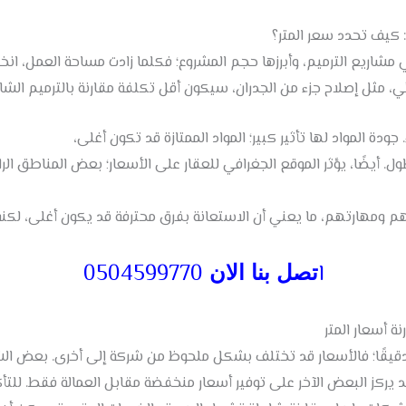
 كيف تحدد سعر المتر؟
ي مشاريع الترميم، وأبرزها حجم المشروع؛ فكلما زادت مساحة العمل، ان
جزئي، مثل إصلاح جزء من الجدران، سيكون أقل تكلفة مقارنة بالترميم الش
جودة المواد لها تأثير كبير؛ المواد الممتازة قد تكون أغلى،
ل. أيضًا، يؤثر الموقع الجغرافي للعقار على الأسعار؛ بعض المناطق الر
م ومهارتهم، ما يعني أن الاستعانة بفرق محترفة قد يكون أغلى، لكن
ا
0504599770
تصل بنا الان
 أسعار المتر
ا دقيقًا؛ فالأسعار قد تختلف بشكل ملحوظ من شركة إلى أخرى. بعض ال
ا قد يركز البعض الآخر على توفير أسعار منخفضة مقابل العمالة فقط. ل