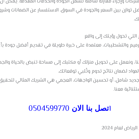
ات وإجراء مقارنة شاملة تشمل الجودة والخدمات المقدمة. يمكن أن ت
ل توازن بين السعر والجودة في السوق. الاستفسار عن الضمانات وشروط
ك.
ترميم والتشطيبات، معتمدة على خبرة طويلة في تقديم أفضل جودة بأعل
ا، ونعمل على تحويل منزلك أو مكتبك إلى مساحة تنبض بالحياة والجما
مواد لضمان نتائج تدوم وتُلبي توقعاتك.
ديد شامل، أو تحسين الواجهات، العجمي هي الشريك المثالي لتحقيق 
نائية معنا.
ا
0504599770
تصل بنا الان
ياض لعام 2024