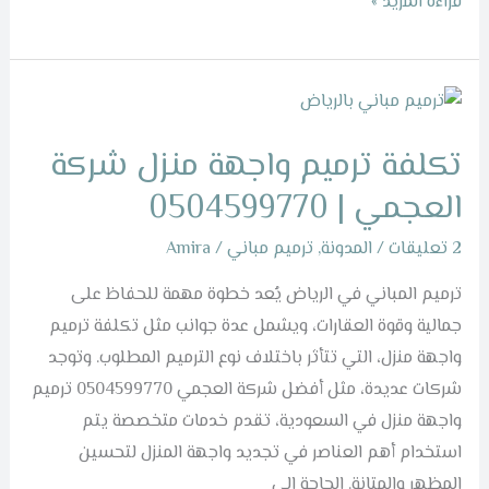
قراءة المزيد »
تكلفة
ترميم
تكلفة ترميم واجهة منزل شركة
واجهة
منزل
العجمي | 0504599770
شركة
2 تعليقات
/
المدونة
,
ترميم مباني
/
Amira
العجمي
|
ترميم المباني في الرياض يُعد خطوة مهمة للحفاظ على
0504599770
جمالية وقوة العقارات، ويشمل عدة جوانب مثل تكلفة ترميم
واجهة منزل، التي تتأثر باختلاف نوع الترميم المطلوب. وتوجد
شركات عديدة، مثل أفضل شركة العجمي 0504599770 ترميم
واجهة منزل في السعودية، تقدم خدمات متخصصة يتم
استخدام أهم العناصر في تجديد واجهة المنزل لتحسين
المظهر والمتانة. الحاجة إلى