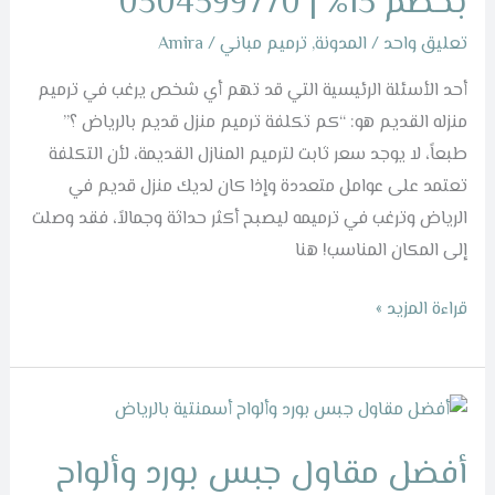
بخصم 15% | 0504599770
بالرياض
تعليق واحد
/
المدونة
,
ترميم مباني
/
Amira
بخصم
15%
أحد الأسئلة الرئيسية التي قد تهم أي شخص يرغب في ترميم
|
منزله القديم هو: “كم تكلفة ترميم منزل قديم بالرياض ؟”
0504599770
طبعاً، لا يوجد سعر ثابت لترميم المنازل القديمة، لأن التكلفة
تعتمد على عوامل متعددة وإذا كان لديك منزل قديم في
الرياض وترغب في ترميمه ليصبح أكثر حداثة وجمالاً، فقد وصلت
إلى المكان المناسب! هنا
قراءة المزيد »
أفضل
مقاول
أفضل مقاول جبس بورد وألواح
جبس