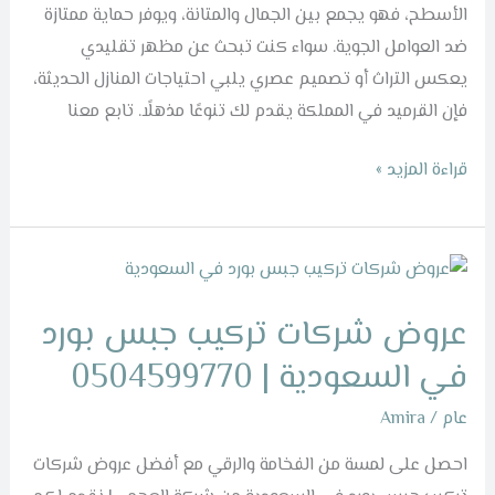
0504599770
الأسطح، فهو يجمع بين الجمال والمتانة، ويوفر حماية ممتازة
ضد العوامل الجوية. سواء كنت تبحث عن مظهر تقليدي
يعكس التراث أو تصميم عصري يلبي احتياجات المنازل الحديثة،
فإن القرميد في المملكة يقدم لك تنوعًا مذهلًا. تابع معنا
قراءة المزيد »
عروض
شركات
عروض شركات تركيب جبس بورد
تركيب
جبس
في السعودية | 0504599770
بورد
عام
/
Amira
في
السعودية
احصل على لمسة من الفخامة والرقي مع أفضل عروض شركات
|