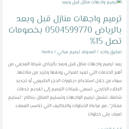
ترميم
واجهات
ترميم واجهات منازل قبل وبعد
منازل
قبل
بالرياض 0504599770 بخصومات
وبعد
تصل 15%
بالرياض
0504599770
تعليق واحد
/
المدونة
,
ترميم مباني
/
Amira
بخصومات
يعد ترميم واجهات منازل قبل وبعد بالرياض شركة العجمي من
تصل
أهم الخدمات التي تعيد للمباني رونقها وتزيد من متانتها،
15%
سواء من خلال استخدام ديكورات الحجر الطبيعي أو تجديد
الطلاء الخارجي. تسعى شركات الترميم إلى تقديم خدمات
شاملة، تشمل ترميم الواجهات وتسليم المنازل بنظام “تسليم
مفتاح”، مع مراعاة الخطوات والتكاليف التي تناسب العملاء
تعرف على خطوات