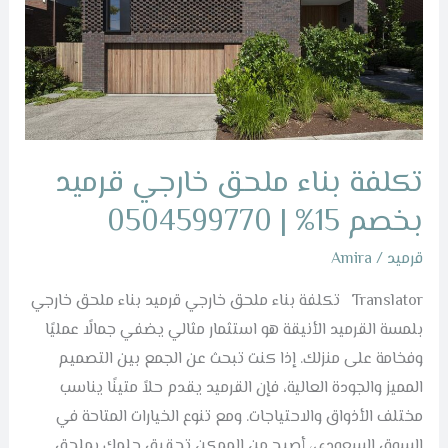
قرميد
بخصم
15%
|
0504599770
تكلفة بناء ملحق خارجي قرميد
بخصم 15% | 0504599770
قرميد
/
Amira
Translator تكلفة بناء ملحق خارجي قرميد بناء ملحق خارجي
بلمسة القرميد الأنيقة هو استثمار مثالي يضفي جمالًا عمليًا
وفخامة على منزلك. إذا كنت تبحث عن الجمع بين التصميم
المميز والجودة العالية، فإن القرميد يقدم حلاً متينًا يناسب
مختلف الأذواق والاحتياجات. ومع تنوع الخيارات المتاحة في
السوق السعودي، أصبح من الممكن تحقيق حلمك بملحق