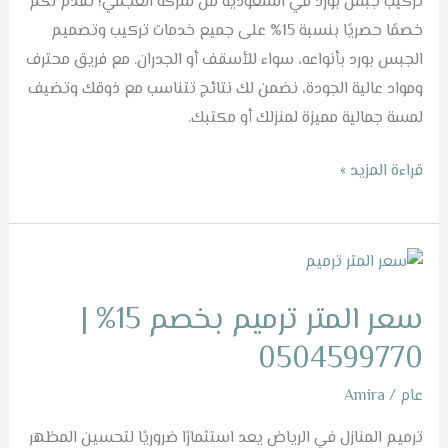
تركيب جبس بورد في السعودية من شركة العجمي! نقدم لكم
0504599770
خصمًا حصريًا بنسبة 15% على جميع خدمات تركيب وتصميم
الجبس بورد بأنواعه، سواء للأسقف أو الجدران. مع فريق محترف
ومواد عالية الجودة، نضمن لك نتائج تتناسب مع ذوقك وتضيف
لمسة جمالية مميزة لمنزلك أو مكتبك.
قراءة المزيد »
سعر
المتر
سعر المتر ترميم بخصم 15% |
ترميم
بخصم
0504599770
15%
عام
/
Amira
|
0504599770
ترميم المنازل في الرياض يعد استثمارًا ضروريًا لتحسين المظهر