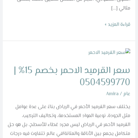
مثالي […]
قراءة المزيد »
سعر
القرميد
سعر القرميد الاحمر بخصم 15% |
الاحمر
بخصم
0504599770
15%
عام
/
Amira
|
0504599770
يختلف سعر القرميد الأحمر في الرياض بناءً على عدة عوامل
مثل الجودة، نوعية المواد المستخدمة، وتكاليف التركيب،
القرميد الأحمر في الرياض ليس مجرد غطاء للأسطح، بل هو حل
متكامل يجمع بين الأناقة والمتانة!في عالم تتفاوت فيه درجات