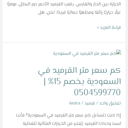
الحرارة بين الحار والقارس، يلعب القرميد الأحمر دور البطل، موفرًا
عزلًا حراريًا رائعًا ومظهرًا جماليًا فريدًا. لكن، هل
قراءة المزيد »
كم
سعر
كم سعر متر القرميد في
متر
القرميد
السعودية بخصم 15% |
في
0504599770
السعودية
بخصم
تعليق واحد
/
قرميد
/
Amira
15%
إذا كنت تتساءل كم سعر متر القرميد في السعودية؟ فأنت
|
لست وحدك! القرميد يُعتبر من الخيارات المثالية لتغطية