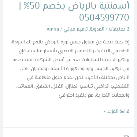
بورد
أسمنتية بالرياض بخصم 50% |
وألواح
0504599770
أسمنتية
بالرياض
2 تعليقات
/
المدونة
,
ترميم مباني
/
Amira
بخصم
إذا كنت تبحث عن مقاول جبس بورد بالرياض يقدم لك الجودة،
50%
الدقة في التنفيذ، والتصميم العصري بأسعار مناسبة، فإن
|
بواكير الحديثة للمقاولات تعد من أفضل الشركات المتخصصة
0504599770
في تركيب الجبس بورد وديكورات الأسقف والجدران داخل
الرياض بمختلف الأحياء. نحن نقدم حلول متكاملة في
التشطيب الداخلي تناسب المنازل، الفلل، الشقق، المكاتب،
والمحلات التجارية، مع تنفيذ احترافي
قراءة المزيد »