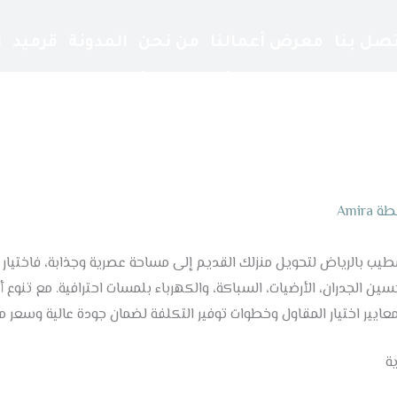
تصل بنا
معرض أعمالنا
من نحن
المدونة
قرميد
ا
جي ار سي
ساندوتش بانل
مشبات
ترميم مباني
طة
Amira
ب بالرياض لتحويل منزلك القديم إلى مساحة عصرية وجذابة، فاختيار 
ن الجدران، الأرضيات، السباكة، والكهرباء بلمسات احترافية. مع تنوع 
معايير اختيار المقاول وخطوات توفير التكلفة لضمان جودة عالية وسعر 
ة