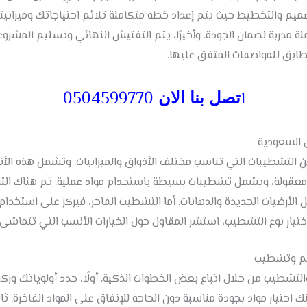
تصميم والتخطيط حيث يتم إعداد خطة متكاملة تلائم احتياجاتك وميزانيتك
ة مدربة لضمان الجودة. وأخيرًا، يتم التفتيش النهائي وتسليم المش
ابق للمواصفات المتفق عليها.
ا
0504599770
تصل بنا الان
ي السعودية
 التشطيبات التي تناسب مختلف الأذواق والميزانيات. وتشمل هذه الأن
 معقولة، ويشمل تشطيبات بسيطة باستخدام مواد عملية. ثم هناك ال
لأرضيات الجديدة والدهانات. أما التشطيب الفاخر، فيركز على استخدام
د اختيار نوع التشطيب، استشر المقاول حول الخيارات الأنسب التي تتماش
ميم وتشطيب
التشطيب من خلال اتباع بعض الخطوات الذكية. أولًا، حدد أولوياتك ورك
ك اختيار مواد بجودة مناسبة دون الحاجة للإنفاق على المواد الفاخرة. 