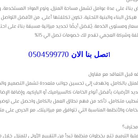
 بناءً على عدة عوامل تشمل مساحة المنزل، ونوع المواد المستخدمة، و
 هيكل البناء والبنية التحتية، تكون تكلفتها أعلى. من الأفضل التوا
عار ومستوى الخدمة. يُفضل أيضًا تحديد ميزانية مسبقة بناءً على احتياج
كلفة وشركة العجمي تقدم لك خصومات تصل الي 15%
ا
0504599770
تصل بنا الان
ه قبل التعاقد مع مقاول
نزل بالكامل، وتهدف إلى تحسين جوانب متعددة تشمل التصميم والج
يد الأرضيات بأفضل أنواع الخامات كالسيراميك أو الباركيه، وإضافة الإض
شطيب متكامل، تأكد من فهم نطاق العمل بالكامل واحصل على توضيح ل
الخامات والأنظمة المناسبة التي تتوافق مع ميزانيتك، مع الحرص على م
محترف؟
ة الترميم تتم بخطوات منظمة تبدأ من التقييم الأولي للمنزل. خلال هذه