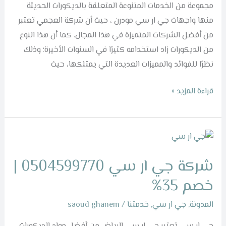
0504599770
مجموعة من الخدمات المتنوعة المتعلقة بالديكورات الحديثة
منها واجهات جي ار سي مودرن ، حيث أن شركة العجمي تعتبر
من أفضل الشركات المتميزة في هذا المجال. كما أن هذا النوع
من الديكورات زاد استخدامه كثيرًا في السنوات الأخيرة؛ وذلك
نظرًا للفوائد والمميزات العديدة التي يمتلكها، حيث
قراءة المزيد »
شركة
جي
شركة جي ار سي 0504599770 |
ار
سي
خصم 35%
0504599770
المدونة
,
جي ار سي
,
خدمتنا
/
saoud ghanem
|
خصم