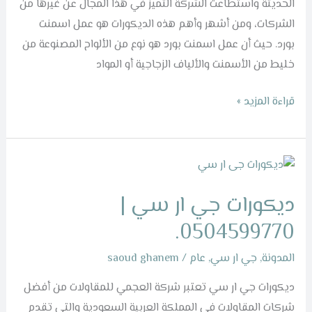
الحديثة واستطاعت الشركة التميز في هذا المجال عن غيرها من
الشركات، ومن أشهر وأهم هذه الديكورات هو عمل اسمنت
بورد. حيث أن عمل اسمنت بورد هو نوع من الألواح المصنوعة من
خليط من الأسمنت والألياف الزجاجية أو المواد
قراءة المزيد »
ديكورات
جي
ديكورات جي ار سي |
ار
سي
0504599770.
|
المدونة
,
جي ار سي
,
عام
/
saoud ghanem
0504599770.
ديكورات جي ار سي تعتبر شركة العجمي للمقاولات من أفضل
شركات المقاولات في المملكة العربية السعودية والتي تقدم