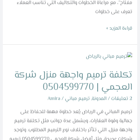
مفتاح”، مع مراعاة الخطوات والتكاليف التي تناسب العملاء
تعرف على خطوات
قراءة المزيد »
تكلفة
ترميم
تكلفة ترميم واجهة منزل شركة
واجهة
منزل
العجمي | 0504599770
شركة
2 تعليقات
/
المدونة
,
ترميم مباني
/
Amira
العجمي
|
ترميم المباني في الرياض يُعد خطوة مهمة للحفاظ على
0504599770
جمالية وقوة العقارات، ويشمل عدة جوانب مثل تكلفة ترميم
واجهة منزل، التي تتأثر باختلاف نوع الترميم المطلوب. وتوجد
شركات عديدة، مثل أفضل شركة العجمي 0504599770 ترميم