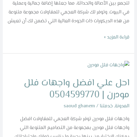
لتجمع بين الأصالة والحداثة، مما جعلها إضافة جمالية وعملية
في البيوت. وتوفر لك شركة العجمي للمقاولات مجموعة متنوعة
من هذه الديكورات ذات الجودة العالية التي تضمن لك أن تعيش
قراءة المزيد »
احل
علي
احل علي افضل واجهات فلل
افضل
واجهات
مودرن | 0504599770
فلل
المدونة
,
خدمتنا
/
saoud ghanem
مودرن
|
واجهات فلل مودرن توفر شركة العجمي للمقاولات افضل
0504599770
واجهات فلل مودرن بمجموعة من التصاميم المتنوعة التي
يمكنك الإختيار من بينها بحرية ما يناسب ذوقك واحتياجاتك.