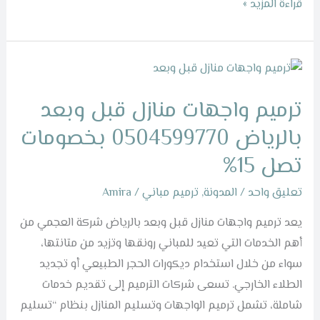
قراءة المزيد »
ترميم
واجهات
ترميم واجهات منازل قبل وبعد
منازل
قبل
بالرياض 0504599770 بخصومات
وبعد
تصل 15%
بالرياض
0504599770
تعليق واحد
/
المدونة
,
ترميم مباني
/
Amira
بخصومات
يعد ترميم واجهات منازل قبل وبعد بالرياض شركة العجمي من
تصل
أهم الخدمات التي تعيد للمباني رونقها وتزيد من متانتها،
15%
سواء من خلال استخدام ديكورات الحجر الطبيعي أو تجديد
الطلاء الخارجي. تسعى شركات الترميم إلى تقديم خدمات
شاملة، تشمل ترميم الواجهات وتسليم المنازل بنظام “تسليم