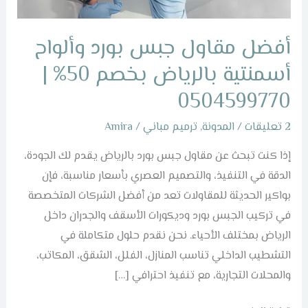
بالرياض
بخصم
أفضل مقاول جبس بورد وألواح
50%
|
أسمنتية بالرياض بخصم 50% |
0504599770
0504599770
2 تعليقات
/
المدونة
,
ترميم مباني
/
Amira
إذا كنت تبحث عن مقاول جبس بورد بالرياض يقدم لك الجودة،
الدقة في التنفيذ، والتصميم العصري بأسعار مناسبة، فإن
بواكير الحديثة للمقاولات تعد من أفضل الشركات المتخصصة
في تركيب الجبس بورد وديكورات الأسقف والجدران داخل
الرياض بمختلف الأحياء. نحن نقدم حلول متكاملة في
التشطيب الداخلي تناسب المنازل، الفلل، الشقق، المكاتب،
والمحلات التجارية، مع تنفيذ احترافي […]