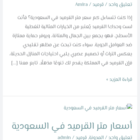
تعليق واحد
/
قرميد
/
Amira
إذا كنت تتساءل كم سعر متر القرميد في السعودية؟ فأنت
لست وحدك! القرميد يُعتبر من الخيارات المثالية لتغطية
الأسطح، فهو يجمع بين الجمال والمتانة، ويوفر حماية ممتازة
ضد العوامل الجوية. سواء كنت تبحث عن مظهر تقليدي
يعكس التراث أو تصميم عصري يلبي احتياجات المنازل الحديثة،
فإن القرميد في المملكة يقدم لك تنوعًا مذهلًا. تابع معنا […]
قراءة المزيد »
أسعار
متر
أسعار متر القرميد في السعودية
القرميد
في
تعليق واحد
/
المدونة
,
قرميد
/
admin