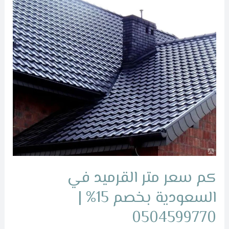
متر
القرميد
في
السعودية
بخصم
15%
|
0504599770
كم سعر متر القرميد في
السعودية بخصم 15% |
0504599770