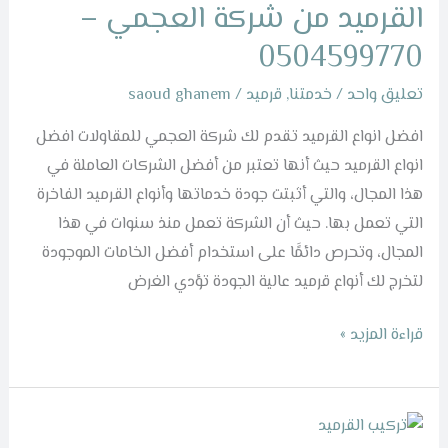
افضل
القرميد من شركة العجمي –
انواع
0504599770
القرميد
من
تعليق واحد
/
خدمتنا
,
قرميد
/
saoud ghanem
شركة
افضل انواع القرميد تقدم لك شركة العجمي للمقاولات افضل
العجمي
انواع القرميد حيث أنها تعتبر من أفضل الشركات العاملة في
–
هذا المجال، والتي أثبتت جودة خدماتها وأنواع القرميد الفاخرة
0504599770
التي تعمل بها. حيث أن الشركة تعمل منذ سنوات في هذا
المجال، وتحرص دائمًَا على استخدام أفضل الخامات الموجودة
لتخرج لك أنواع قرميد عالية الجودة تؤدي الغرض
قراءة المزيد »
افضل