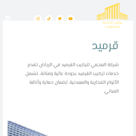
خطي
لى
I
T
T
Y
n
i
w
o
لمحتوى
s
k
i
u
t
t
t
t
a
o
t
u
g
k
e
b
r
r
e
قرميد
a
m
شركة العجمي لتركيب القرميد في الرياض تقدم
خدمات تركيب القرميد بجودة عالية ومتانة، تشمل
الأنواع الفخارية والمعدنية، لضمان حماية وأناقة
المباني.
كم
سعر