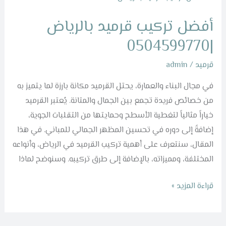
تركيب
أفضل تركيب قرميد بالرياض
قرميد
بالرياض
|0504599770
|0504599770
قرميد
/
admin
في مجال البناء والعمارة، يحتل القرميد مكانة بارزة لما يتميز به
من خصائص فريدة تجمع بين الجمال والمتانة. يُعتبر القرميد
خياراً مثالياً لتغطية الأسطح وحمايتها من التقلبات الجوية،
إضافةً إلى دوره في تحسين المظهر الجمالي للمباني. في هذا
المقال، سنتعرف على أهمية تركيب القرميد في الرياض، وأنواعه
المختلفة، ومميزاته، بالإضافة إلى طرق تركيبه. وسنوضح لماذا
قراءة المزيد »